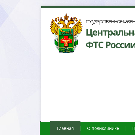
осударственное казе
Центральн
ФТС Росси
Главная
О поликлинике
П